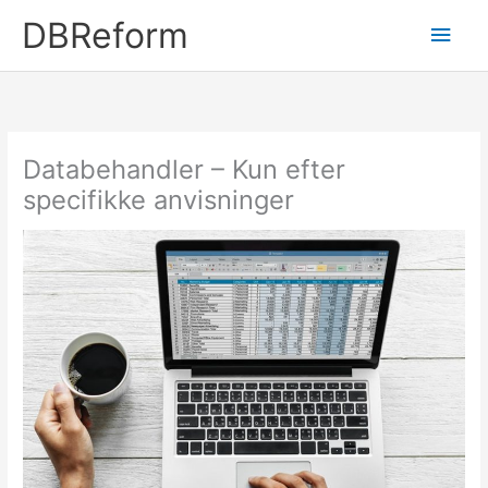
Gå
DBReform
Hov
til
indholdet
Databehandler – Kun efter
specifikke anvisninger