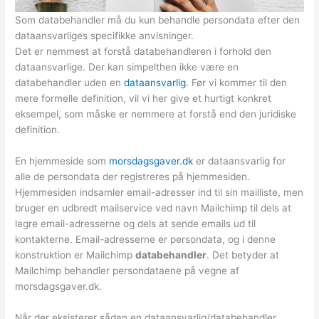
Som databehandler må du kun behandle persondata efter den
dataansvarliges specifikke anvisninger.
Det er nemmest at forstå databehandleren i forhold den
dataansvarlige. Der kan simpelthen ikke være en
databehandler uden en
dataansvarlig
. Før vi kommer til den
mere formelle definition, vil vi her give et hurtigt konkret
eksempel, som måske er nemmere at forstå end den juridiske
definition.
En hjemmeside som
morsdagsgaver.dk
er dataansvarlig for
alle de persondata der registreres på hjemmesiden.
Hjemmesiden indsamler email-adresser ind til sin mailliste, men
bruger en udbredt mailservice ved navn Mailchimp til dels at
lagre email-adresserne og dels at sende emails ud til
kontakterne. Email-adresserne er persondata, og i denne
konstruktion er Mailchimp
databehandler
. Det betyder at
Mailchimp behandler persondataene på vegne af
morsdagsgaver.dk.
Når der eksisterer sådan en dataansvarlig/databehandler