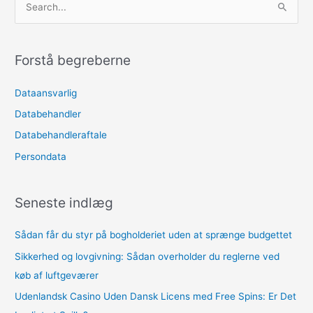
ø
g
e
Forstå begreberne
f
Dataansvarlig
t
e
Databehandler
r
Databehandleraftale
:
Persondata
Seneste indlæg
Sådan får du styr på bogholderiet uden at sprænge budgettet
Sikkerhed og lovgivning: Sådan overholder du reglerne ved
køb af luftgeværer
Udenlandsk Casino Uden Dansk Licens med Free Spins: Er Det