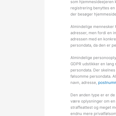
som hjemmesideejeren ka
registrering benyttes en
der besøger hjemmeside
Almindelige mennesker ha
adresser, men fordi en 
adressen med en konkret
persondata, da den er p
Almindelige personoopl
GDPR udstikker en lang 
persondata. Der skelnes
følsomme persondata. Al
navn, adresse,
postnum
Den anden type er er de
være oplysninger om en p
straffeattest og meget m
endnu mere privatfølsom