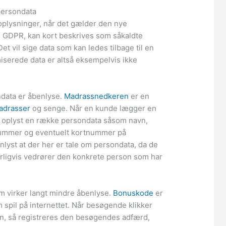
persondata
oplysninger, når det gælder den nye
 GDPR, kan kort beskrives som såkaldte
t vil sige data som kan ledes tilbage til en
serede data er altså eksempelvis ikke
data er åbenlyse.
Madrassnedkeren
er en
adrasser
og senge. Når en kunde lægger en
g oplyst en række persondata såsom navn,
nummer og eventuelt kortnummer på
enlyst at der her er tale om persondata, da de
rligvis vedrører den konkrete person som har
m virker langt mindre åbenlyse.
Bonuskode
er
spil på internettet. Når besøgende klikker
n, så registreres den besøgendes adfærd,