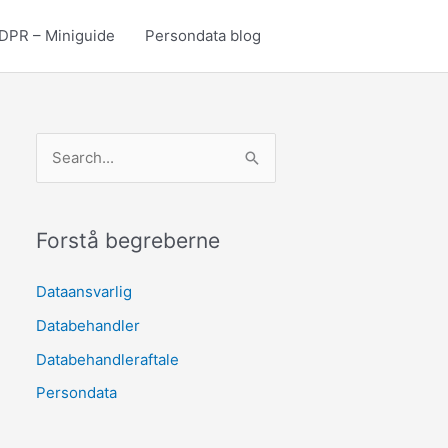
DPR – Miniguide
Persondata blog
S
ø
g
e
Forstå begreberne
f
Dataansvarlig
t
Databehandler
e
r
Databehandleraftale
:
Persondata