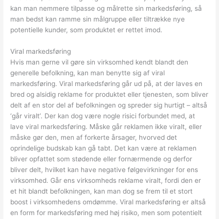
kan man nemmere tilpasse og målrette sin markedsføring, så
man bedst kan ramme sin målgruppe eller tiltrække nye
potentielle kunder, som produktet er rettet imod.
Viral markedsføring
Hvis man gerne vil gøre sin virksomhed kendt blandt den
generelle befolkning, kan man benytte sig af viral
markedsføring. Viral markedsføring går ud på, at der laves en
bred og alsidig reklame for produktet eller tjenesten, som bliver
delt af en stor del af befolkningen og spreder sig hurtigt – altså
‘går viralt’. Der kan dog være nogle risici forbundet med, at
lave viral markedsføring. Måske går reklamen ikke viralt, eller
måske gør den, men af forkerte årsager, hvorved det
oprindelige budskab kan gå tabt. Det kan være at reklamen
bliver opfattet som stødende eller fornærmende og derfor
bliver delt, hvilket kan have negative følgevirkninger for ens
virksomhed. Går ens virksomheds reklame viralt, fordi den er
et hit blandt befolkningen, kan man dog se frem til et stort
boost i virksomhedens omdømme. Viral markedsføring er altså
en form for markedsføring med høj risiko, men som potentielt