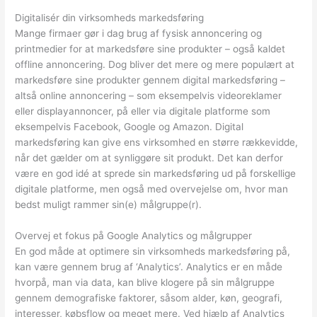
Digitalisér din virksomheds markedsføring
Mange firmaer gør i dag brug af fysisk annoncering og
printmedier for at markedsføre sine produkter – også kaldet
offline annoncering. Dog bliver det mere og mere populært at
markedsføre sine produkter gennem digital markedsføring –
altså online annoncering – som eksempelvis videoreklamer
eller displayannoncer, på eller via digitale platforme som
eksempelvis Facebook, Google og Amazon. Digital
markedsføring kan give ens virksomhed en større rækkevidde,
når det gælder om at synliggøre sit produkt. Det kan derfor
være en god idé at sprede sin markedsføring ud på forskellige
digitale platforme, men også med overvejelse om, hvor man
bedst muligt rammer sin(e) målgruppe(r).
Overvej et fokus på Google Analytics og målgrupper
En god måde at optimere sin virksomheds markedsføring på,
kan være gennem brug af ‘Analytics’. Analytics er en måde
hvorpå, man via data, kan blive klogere på sin målgruppe
gennem demografiske faktorer, såsom alder, køn, geografi,
interesser, købsflow og meget mere. Ved hjælp af Analytics