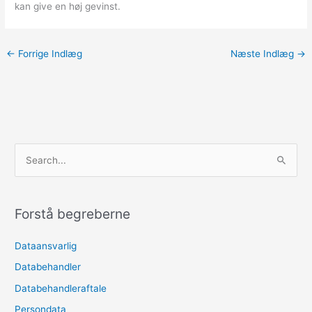
kan give en høj gevinst.
←
Forrige Indlæg
Næste Indlæg
→
S
ø
g
e
Forstå begreberne
f
Dataansvarlig
t
e
Databehandler
r
Databehandleraftale
:
Persondata