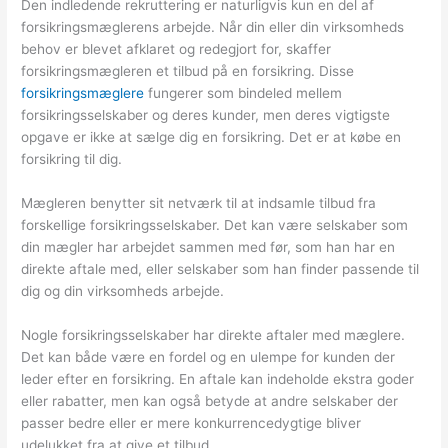
Den indledende rekruttering er naturligvis kun en del af
forsikringsmæglerens arbejde. Når din eller din virksomheds
behov er blevet afklaret og redegjort for, skaffer
forsikringsmægleren et tilbud på en forsikring. Disse
forsikringsmæglere
fungerer som bindeled mellem
forsikringsselskaber og deres kunder, men deres vigtigste
opgave er ikke at sælge dig en forsikring. Det er at købe en
forsikring til dig.
Mægleren benytter sit netværk til at indsamle tilbud fra
forskellige forsikringsselskaber. Det kan være selskaber som
din mægler har arbejdet sammen med før, som han har en
direkte aftale med, eller selskaber som han finder passende til
dig og din virksomheds arbejde.
Nogle forsikringsselskaber har direkte aftaler med mæglere.
Det kan både være en fordel og en ulempe for kunden der
leder efter en forsikring. En aftale kan indeholde ekstra goder
eller rabatter, men kan også betyde at andre selskaber der
passer bedre eller er mere konkurrencedygtige bliver
udelukket fra at give et tilbud.