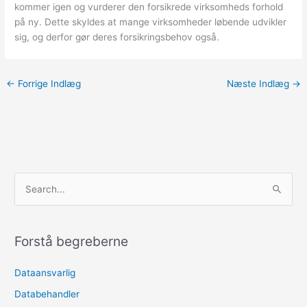
kommer igen og vurderer den forsikrede virksomheds forhold
på ny. Dette skyldes at mange virksomheder løbende udvikler
sig, og derfor gør deres forsikringsbehov også.
←
Forrige Indlæg
Næste Indlæg
→
S
ø
g
e
Forstå begreberne
f
Dataansvarlig
t
e
Databehandler